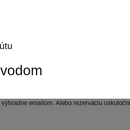
útu
evodom
e výhradne emailom. Alebo rezerváciu uskutočn