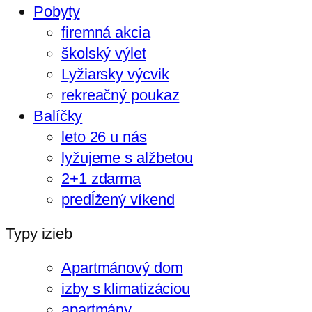
Pobyty
firemná akcia
školský výlet
Lyžiarsky výcvik
rekreačný poukaz
Balíčky
leto 26 u nás
lyžujeme s alžbetou
2+1 zdarma
predĺžený víkend
Typy izieb
Apartmánový dom
izby s klimatizáciou
apartmány