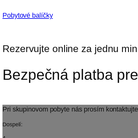
Pobytové balíčky
Rezervujte online za jednu min
Bezpečná platba pr
Pri skupinovom pobyte nás prosím kontaktujt
Dospelí:
4